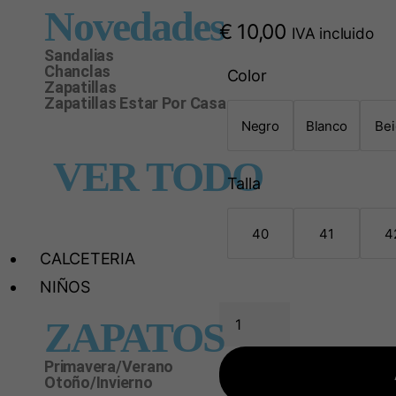
Novedades
€
10,00
IVA incluido
Sandalias
Chanclas
Color
Zapatillas
Zapatillas Estar Por Casa
Negro
Blanco
Be
VER TODO
Talla
40
41
4
CALCETERIA
NIÑOS
ZAPATOS
Primavera/Verano
Otoño/Invierno