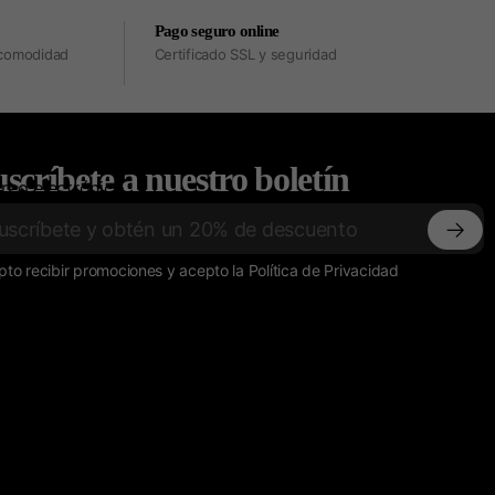
Pago seguro online
u comodidad
Certificado SSL y seguridad
scríbete a nuestro boletín
reo electrónico
to recibir promociones y acepto la Política de Privacidad