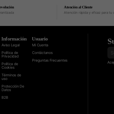
evolución
Atención al Cliente
rantizada
Atención rápida y eficaz para t
Información
Usuario
Su
Cor
Aviso Legal
Mi Cuenta
Política de
Contáctanos
Privacidad
Preguntas Frecuentes
Acep
Política de
Cookies
Términos de
uso
Protección De
Datos
B2B