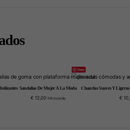
nados
Save
eslizantes
Sandalias De Mujer A La Moda
Chanclas Suaves Y Ligeras 
€
12,00
€
10
IVA incluido