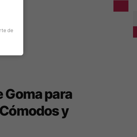
rte de
e Goma para
 Cómodos y