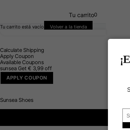
Tu carrito
0
Tu carrito está vacío
Volver a la tienda
Calculate Shipping
Apply Coupon
¡E
Available Coupons
sunsea
Get
€
3,99
off
APPLY COUPON
S
Sunsea Shoes