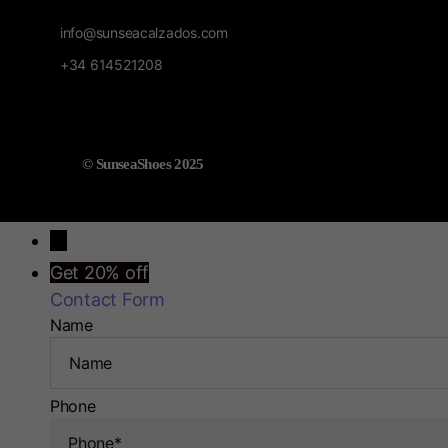
info@sunseacalzados.com
+34 614521208
© SunseaShoes 2025
→
Get 20% off
Contact Form
Name
Phone