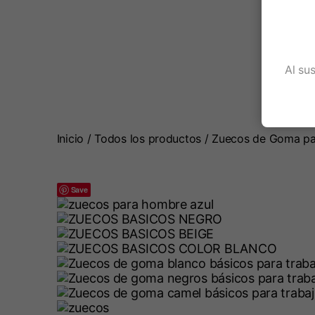
Al su
Inicio
/
Todos los productos
/ Zuecos de Goma pa
Save