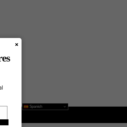
×
res
al
Spanish