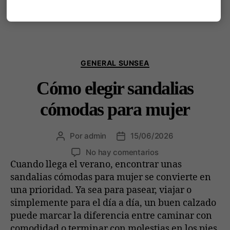
sino como parte de tu estilo de vida.
GENERAL SUNSEA
Cómo elegir sandalias
cómodas para mujer
Por
admin
15/06/2026
No hay comentarios
Cuando llega el verano, encontrar unas
sandalias cómodas para mujer se convierte en
una prioridad. Ya sea para pasear, viajar o
simplemente para el día a día, un buen calzado
puede marcar la diferencia entre caminar con
comodidad o terminar con molestias en los pies.